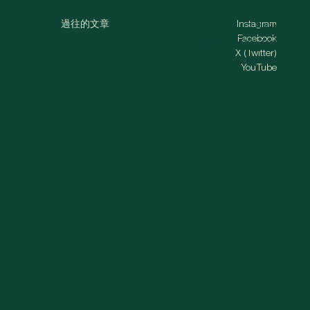
過往的文章
Instagram
MENU
Facebook
中文
日本語
ENGLISH
X (Twitter)
YouTube