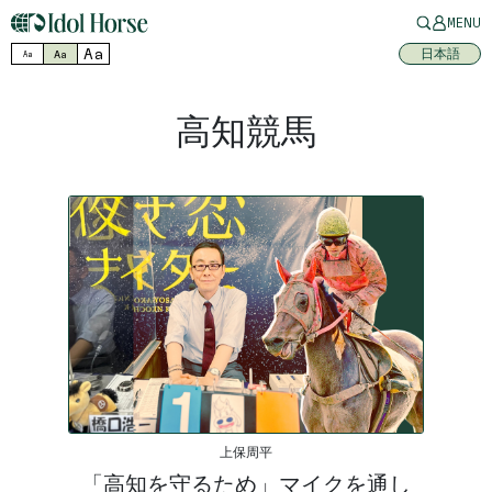
MENU
Aa
日本語
Aa
Aa
高知競馬
上保周平
「高知を守るため」マイクを通し