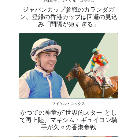
上保周平, マイケル・コックス
ジャパンカップ参戦のカランダガ
ン、登録の香港カップは回避の見込
み「間隔が短すぎる」
マイケル・コックス
かつての神童が“世界的スター”とし
て再上陸、マキシム・ギュイヨン騎
手が久々の香港参戦