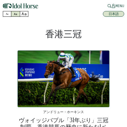
MENU
Aa
日本語
Aa
Aa
香港三冠
アンドリュー・ホーキンス
ヴォイッジバブル「31年ぶり」三冠
制覇、香港競馬の歴史に新たな1ペ