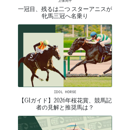
上保周平
一冠目、残るは二つ スターアニスが
牝馬三冠へ名乗り
IDOL HORSE
【G1ガイド】2026年桜花賞、競馬記
者の見解と推奨馬は？