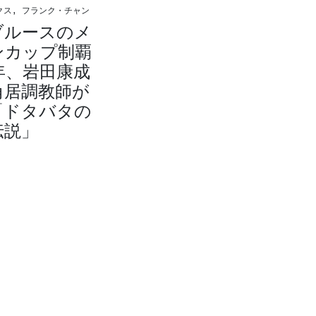
クス, フランク・チャン
ブルースのメ
ンカップ制覇
年、岩田康成
角居調教師が
「ドタバタの
伝説」