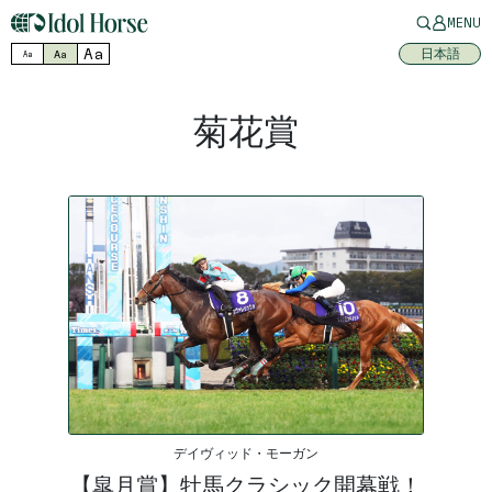
MENU
Aa
日本語
Aa
Aa
菊花賞
デイヴィッド・モーガン
【皐月賞】牡馬クラシック開幕戦！