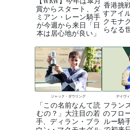
【WRW】今年は皐月
香港挑
賞からスタート、ダ
すアイ
ミアン・レーン騎手
クモナ
が今週から来日「日
らなる
本は居心地が良い」
ジャック・ダウリング
デイヴ
「この名前なんて読
フラン
むの？」大注目の若
のフロ
手、ディラン・ブラ
ルー騎
ウン・マクモナグル
で初来