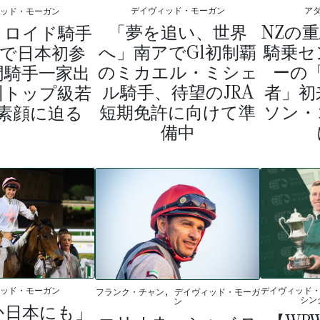
デイヴィッド・モーガン
ア
ィッド・モーガン
「夢を追い、世界
NZの
・ロイド騎手
へ」南アでG1初制覇
騎乗セ
Jで日本初参
のミカエル・ミシェ
ーの
門騎手一家出
ル騎手、待望のJRA
者」初
州トップ級若
短期免許に向けて準
ソン・
素顔に迫る
備中
ィッド・モーガン
デイヴィッド・
フランク・チャン, デイヴィッド・モーガ
シン
ン
か日本にも」