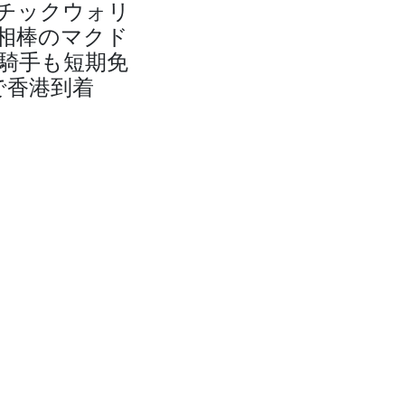
チックウォリ
相棒のマクド
騎手も短期免
で香港到着