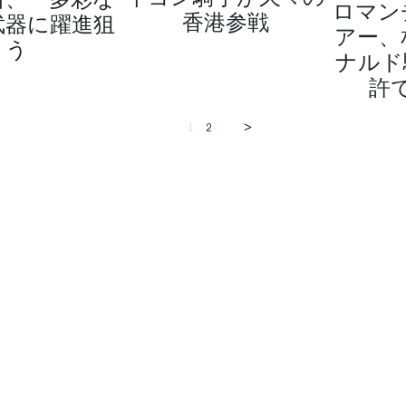
ロマン
香港参戦
武器に躍進狙
アー、
う
ナルド
許
>
1
2