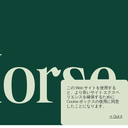
この Web サイトを使用する
と、より良いサイト エクスペ
リエンスを確保するために
Cookie ボックスの使用に同意
したことになります。
→ Got it