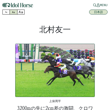
MENU
Aa
日本語
Aa
Aa
北村友一
上保周平
3200mの先に2cm差の激闘、クロワ