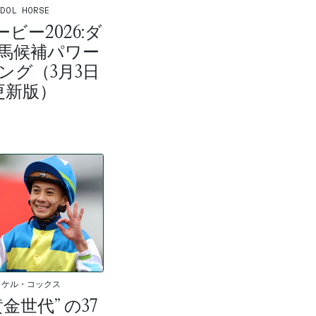
IDOL HORSE
ビー2026:ダ
馬候補パワー
ング（3月3日
更新版）
イケル・コックス
金世代” の37