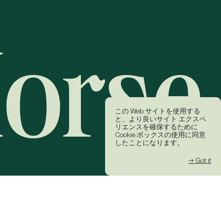
この Web サイトを使用する
と、より良いサイト エクスペ
リエンスを確保するために
Cookie ボックスの使用に同意
したことになります。
→ Got it