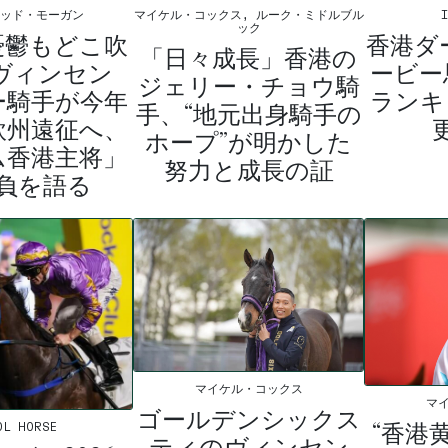
マイケル・コックス, ルーク・ミドルブル
ィッド・モーガン
ック
憂鬱もどこ吹
香港ダー
「日々成長」香港の
ヴィンセン
ービー
ジェリー・チョウ騎
ー騎手が今年
ランキ
手、“地元出身騎手の
欧州遠征へ、
ホープ”が明かした
ム香港主将」
努力と成長の証
負を語る
マイケル・コックス
マ
ゴールデンシックス
“香港黄
OL HORSE
ティのヴィンセン