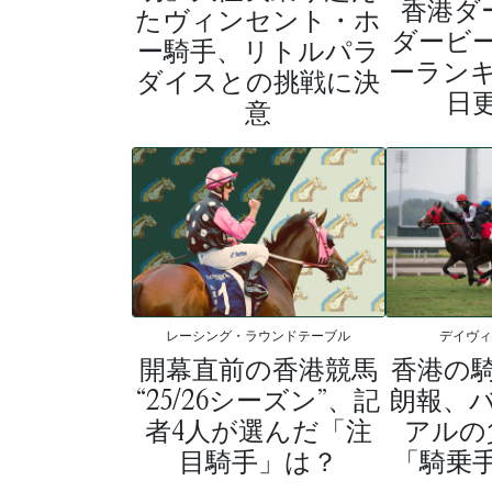
香港ダー
たヴィンセント・ホ
ダービ
ー騎手、リトルパラ
ーランキ
ダイスとの挑戦に決
日
意
レーシング・ラウンドテーブル
デイヴ
開幕直前の香港競馬
香港の
“25/26シーズン”、記
朗報、
者4人が選んだ「注
アルの
目騎手」は？
「騎乗