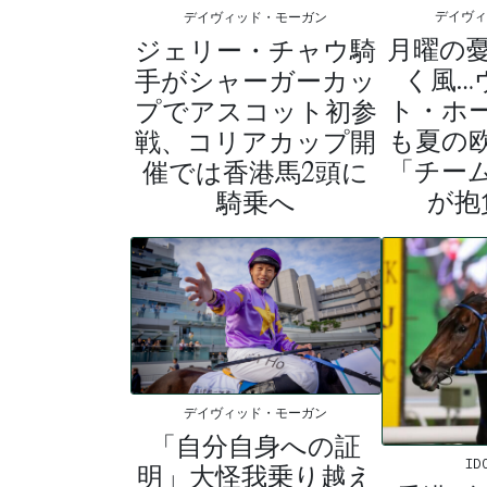
デイヴ
デイヴィッド・モーガン
月曜の
ジェリー・チャウ騎
く風…
手がシャーガーカッ
ト・ホ
プでアスコット初参
も夏の
戦、コリアカップ開
「チー
催では香港馬2頭に
が抱
騎乗へ
デイヴィッド・モーガン
「自分自身への証
ID
明」大怪我乗り越え