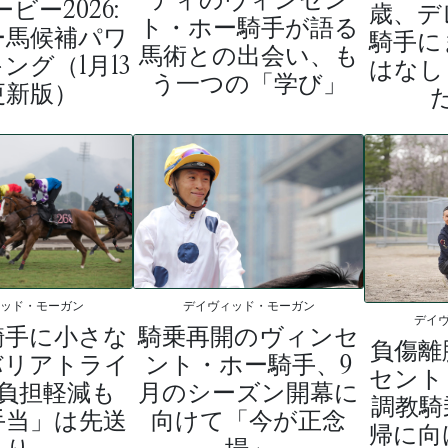
ビー2026:
歳、デ
ト・ホー騎手が語る
ー馬候補パワ
騎手に
馬術との出会い、も
ング（1月13
はなし
う一つの「学び」
更新版）
ィッド・モーガン
デイヴィッド・モーガン
デイ
騎手に小さな
騎乗再開のヴィンセ
負傷離
バリアトライ
ント・ホー騎手、9
セント
負担軽減も
月のシーズン開幕に
調教騎
手当」は先送
向けて「今が正念
帰に向
り
場」