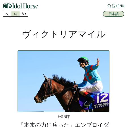
MENU
Aa
日本語
Aa
Aa
ヴィクトリアマイル
上保周平
「本来の力に戻った」エンブロイダ