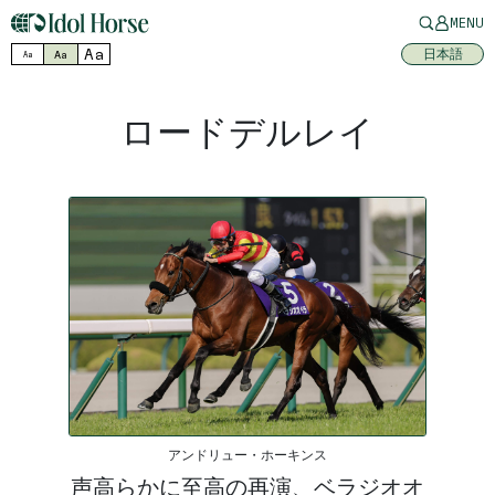
MENU
Aa
日本語
Aa
Aa
ロードデルレイ
アンドリュー・ホーキンス
声高らかに至高の再演、ベラジオオ