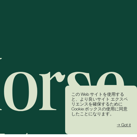
この Web サイトを使用する
と、より良いサイト エクスペ
リエンスを確保するために
Cookie ボックスの使用に同意
したことになります。
→ Got it