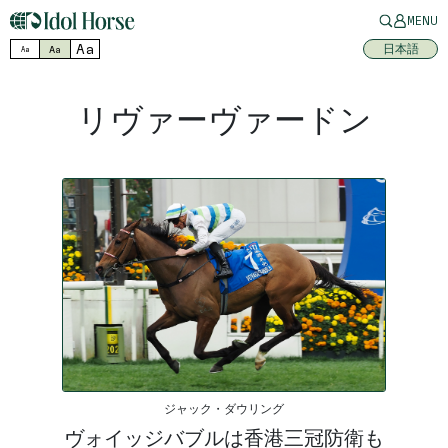
MENU
Aa
日本語
Aa
Aa
リヴァーヴァードン
ジャック・ダウリング
ヴォイッジバブルは香港三冠防衛も