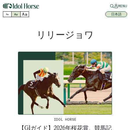
MENU
Aa
日本語
Aa
Aa
リリージョワ
IDOL HORSE
【G1ガイド】2026年桜花賞、競馬記