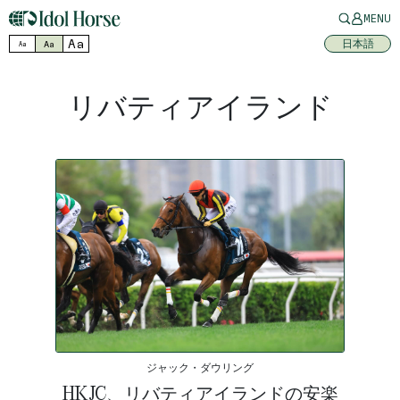
MENU
Aa
日本語
Aa
Aa
リバティアイランド
ジャック・ダウリング
HKJC、リバティアイランドの安楽