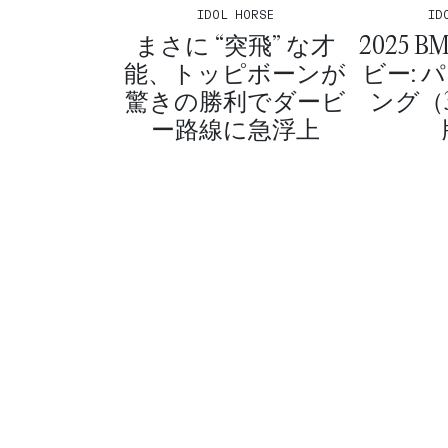
ID
IDOL HORSE
2025 
まさに “突飛” な才
ビー: 
能、トッピボーンが
ング（
驚きの勝利でダービ
ー路線に急浮上