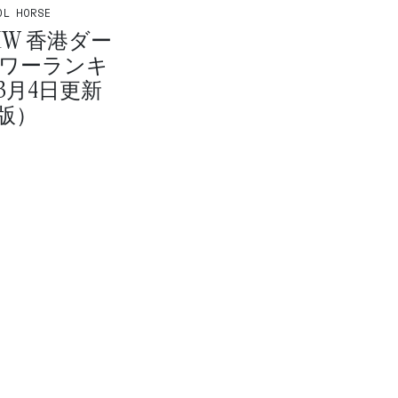
OL HORSE
BMW 香港ダー
パワーランキ
3月4日更新
版）