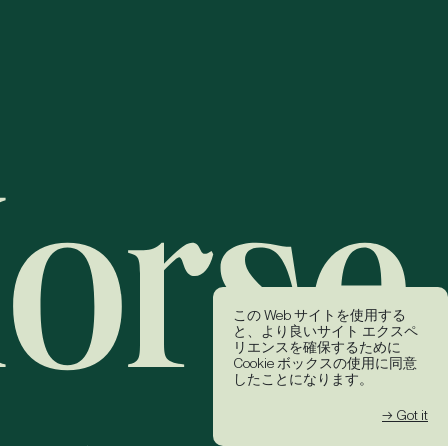
この Web サイトを使用する
と、より良いサイト エクスペ
リエンスを確保するために
Cookie ボックスの使用に同意
したことになります。
→ Got it