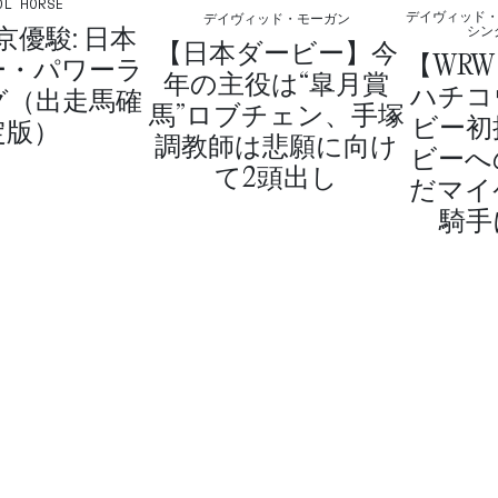
OL HORSE
デイヴィッド・
デイヴィッド・モーガン
東京優駿: 日本
シン
【日本ダービー】今
【WR
ー・パワーラ
年の主役は“皐月賞
ハチコ
グ（出走馬確
馬”ロブチェン、手塚
ビー初
定版）
調教師は悲願に向け
ビーへ
て2頭出し
だマイ
騎手