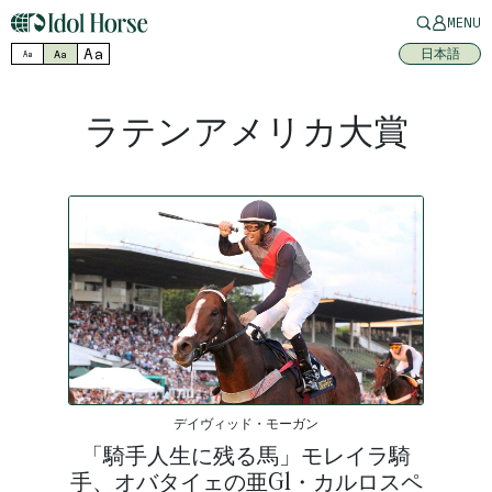
MENU
Aa
日本語
Aa
Aa
ラテンアメリカ大賞
デイヴィッド・モーガン
「騎手人生に残る馬」モレイラ騎
手、オバタイェの亜G1・カルロスペ