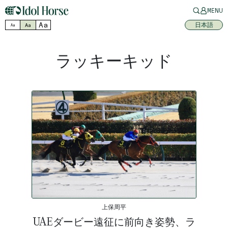
MENU
Aa
日本語
Aa
Aa
ラッキーキッド
上保周平
UAEダービー遠征に前向き姿勢、ラ