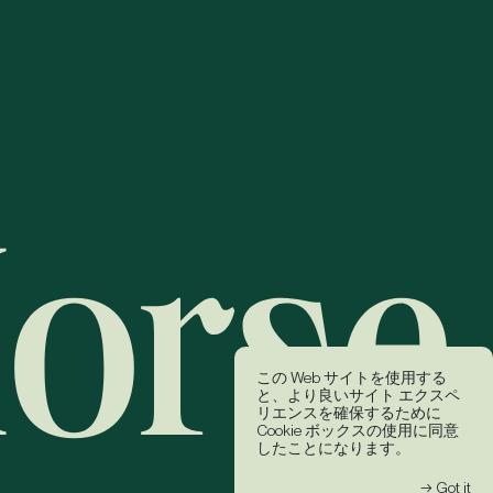
この Web サイトを使用する
と、より良いサイト エクスペ
リエンスを確保するために
Cookie ボックスの使用に同意
したことになります。
→ Got it