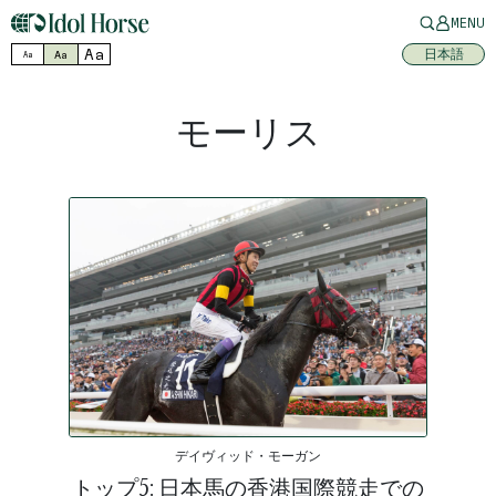
MENU
Aa
日本語
Aa
Aa
モーリス
デイヴィッド・モーガン
トップ5: 日本馬の香港国際競走での