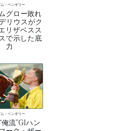
ダム・ペンギリー
ムグロー敗れ
ーデリウスがク
エリザベスス
スで示した底
力
ダム・ペンギリー
“俺流”G1ハン
マーク・ザー