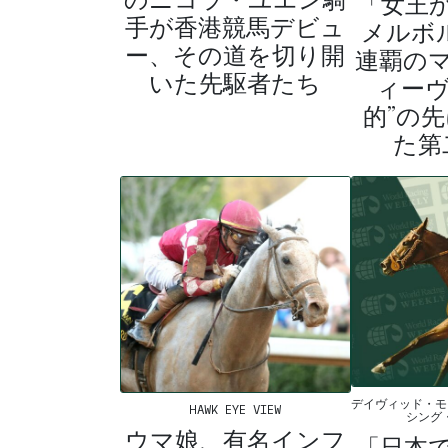
「女王
手が香港競馬デビュ
メルボ
ー、その道を切り開
連覇の
いた先駆者たち
ィーヴ
的”の
た第
デイヴィッド・モ
HAWK EYE VIEW
シング
ウマ娘、有名インフ
「日本