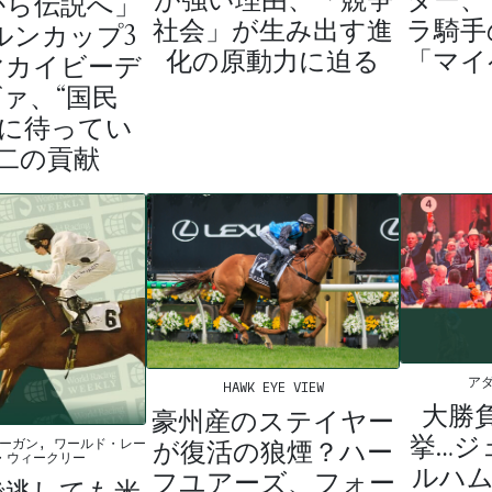
から伝説へ」
社会」が生み出す進
ラ騎手
ルンカップ3
化の原動力に迫る
「マイ
マカイビーデ
ァ、“国民
先に待ってい
二の貢献
ア
HAWK EYE VIEW
大勝
豪州産のステイヤー
挙…ジ
が復活の狼煙？ハー
ーガン, ワールド・レー
・ウィークリー
ルハム
フユアーズ、フォー
で逃しても米