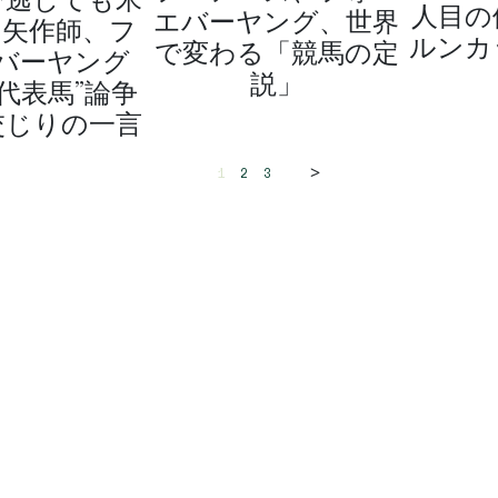
人目の
エバーヤング、世界
」矢作師、フ
ルンカ
で変わる「競馬の定
バーヤング
説」
代表馬”論争
交じりの一言
>
1
2
3