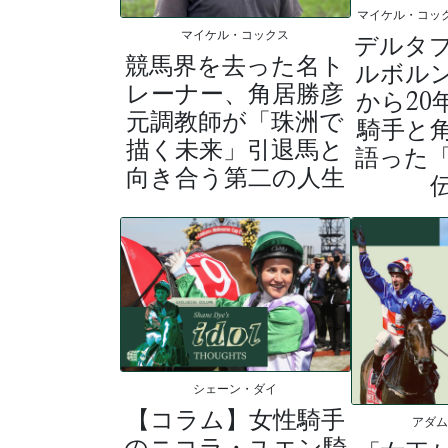
マイケル・コッ
マイケル・コックス
デルタ
競馬界を去った名ト
ルボル
レーナー、角居勝彦
から20
元調教師が「珠洲で
騎手と
描く未来」引退馬と
語った
向き合う第二の人生
シェーン・ダイ
【コラム】女性騎手
アダ
のニコラ・ユエン騎