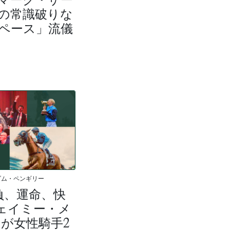
の常識破りな
ペース」流儀
ダム・ペンギリー
負、運命、快
ェイミー・メ
が女性騎手2