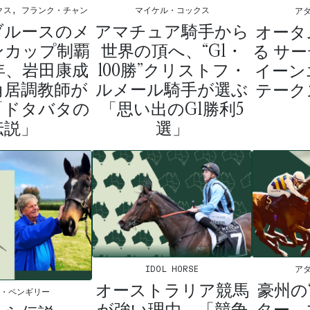
クス, フランク・チャン
マイケル・コックス
ア
ブルースのメ
アマチュア騎手から
オータ
ンカップ制覇
世界の頂へ、“G1・
る サ
年、岩田康成
100勝”クリストフ・
イーン
角居調教師が
ルメール騎手が選ぶ
テーク
「ドタバタの
「思い出のG1勝利5
伝説」
選」
IDOL HORSE
ア
オーストラリア競馬
豪州の
ム・ペンギリー
が強い理由、「競争
ター、