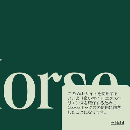
この Web サイトを使用する
と、より良いサイト エクスペ
リエンスを確保するために
Cookie ボックスの使用に同意
したことになります。
→ Got it