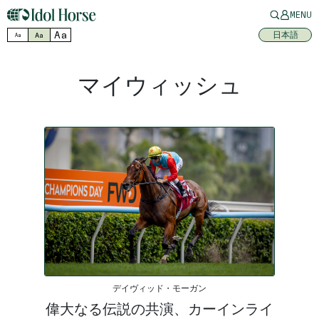
MENU
Aa
日本語
Aa
Aa
マイウィッシュ
デイヴィッド・モーガン
偉大なる伝説の共演、カーインライ