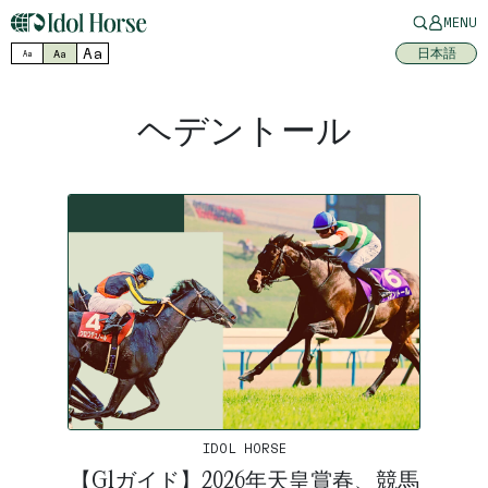
MENU
Aa
日本語
Aa
Aa
ヘデントール
IDOL HORSE
【G1ガイド】2026年天皇賞春、競馬