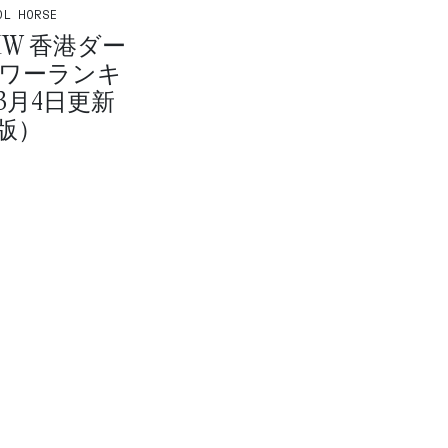
OL HORSE
BMW 香港ダー
パワーランキ
3月4日更新
版）