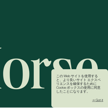
この Web サイトを使用する
と、より良いサイト エクスペ
リエンスを確保するために
Cookie ボックスの使用に同意
したことになります。
→ Got it