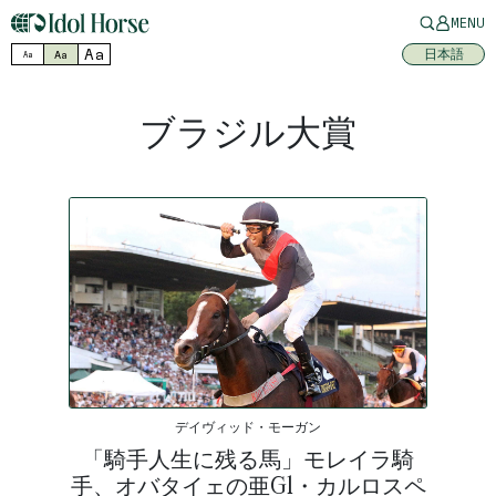
MENU
Aa
日本語
Aa
Aa
ブラジル大賞
デイヴィッド・モーガン
「騎手人生に残る馬」モレイラ騎
手、オバタイェの亜G1・カルロスペ