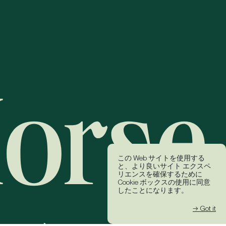
この Web サイトを使用する
と、より良いサイト エクスペ
リエンスを確保するために
Cookie ボックスの使用に同意
したことになります。
→ Got it