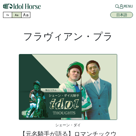
MENU
Aa
日本語
Aa
Aa
フラヴィアン・プラ
シェーン・ダイ
【元名騎手が語る】ロマンチックウ