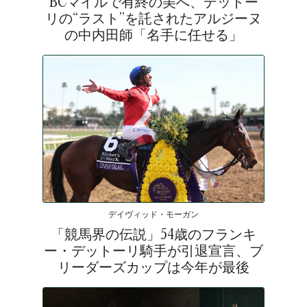
BCマイルで有終の美へ、デットー
リの“ラスト”を託されたアルジーヌ
の中内田師「名手に任せる」
デイヴィッド・モーガン
「競馬界の伝説」54歳のフランキ
ー・デットーリ騎手が引退宣言、ブ
リーダーズカップは今年が最後