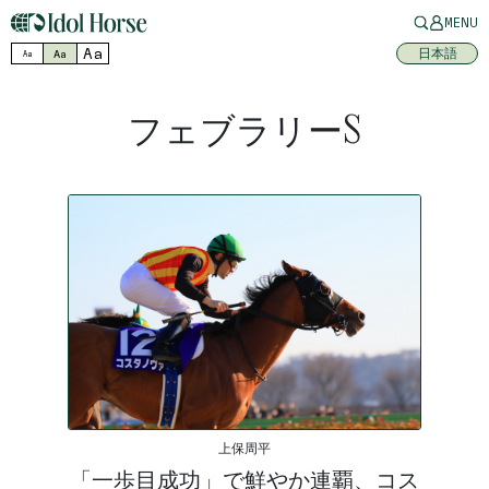
MENU
Aa
日本語
Aa
Aa
フェブラリーS
上保周平
「一歩目成功」で鮮やか連覇、コス