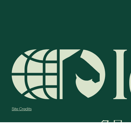
Site Credits
グロ