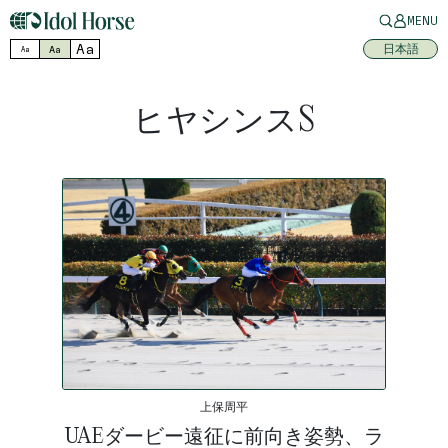
MENU
Aa
日本語
Aa
Aa
ヒヤシンスS
上保周平
UAEダービー遠征に前向き姿勢、ラ