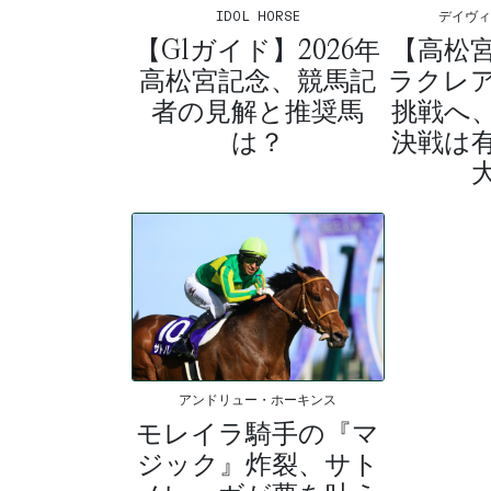
IDOL HORSE
デイヴ
【G1ガイド】2026年
【高松
高松宮記念、競馬記
ラクレア
者の見解と推奨馬
挑戦へ
は？
決戦は
アンドリュー・ホーキンス
モレイラ騎手の『マ
ジック』炸裂、サト