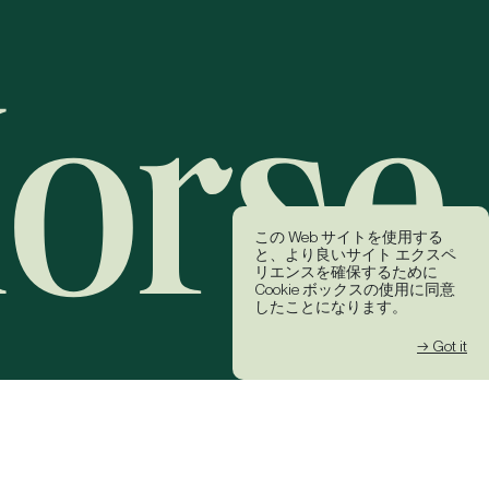
この Web サイトを使用する
と、より良いサイト エクスペ
リエンスを確保するために
Cookie ボックスの使用に同意
したことになります。
→ Got it