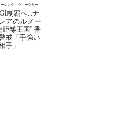
レーシング・ウィークリー
G1制覇へ…ナ
レアのルメー
短距離王国” 香
警戒「手強い
相手」