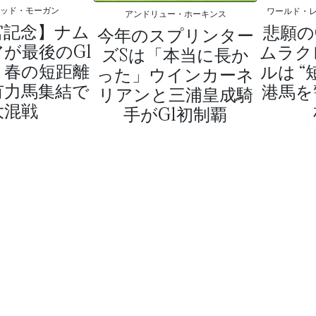
ィッド・モーガン
ワールド・
アンドリュー・ホーキンス
宮記念】ナム
悲願の
今年のスプリンター
が最後のG1
ムラク
ズSは「本当に長か
、春の短距離
ルは “
った」ウインカーネ
有力馬集結で
港馬を
リアンと三浦皇成騎
大混戦
手がG1初制覇