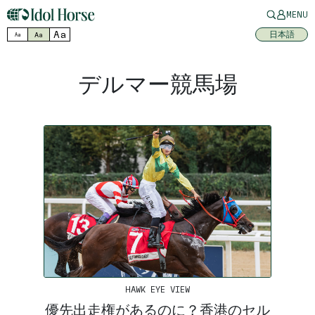
MENU
Aa
日本語
Aa
Aa
デルマー競馬場
HAWK EYE VIEW
優先出走権があるのに？香港のセル