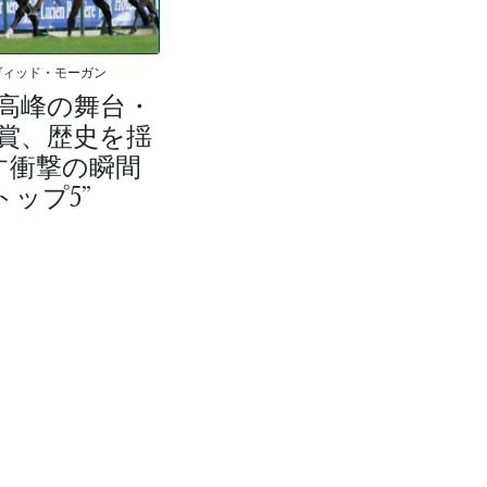
ヴィッド・モーガン
高峰の舞台・
賞、歴史を揺
す衝撃の瞬間
トップ5”