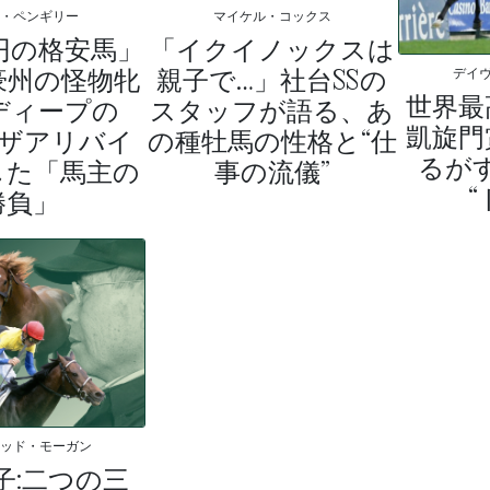
ム・ペンギリー
マイケル・コックス
万円の格安馬」
「イクイノックスは
豪州の怪物牝
親子で…」社台SSの
デイ
世界最
ディープの
スタッフが語る、あ
凱旋門
ーザアリバイ
の種牡馬の性格と“仕
るが
した「馬主の
事の流儀”
“
勝負」
ィッド・モーガン
子:二つの三