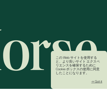
この Web サイトを使用する
と、より良いサイト エクスペ
リエンスを確保するために
Cookie ボックスの使用に同意
したことになります。
→ Got it