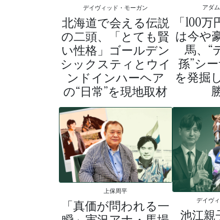
アダ
デイヴィッド・モーガン
「100
北海道で会える伝説
は今や
の二頭、「とても賢
馬、“
い性格」ゴールデン
孫”シ
シックスティとウイ
を発掘
ンドインハーヘア
の“日常”を現地取材
上保周平
デイヴ
「真価が問われる一
池江親
瞬」実況アナ・馬場