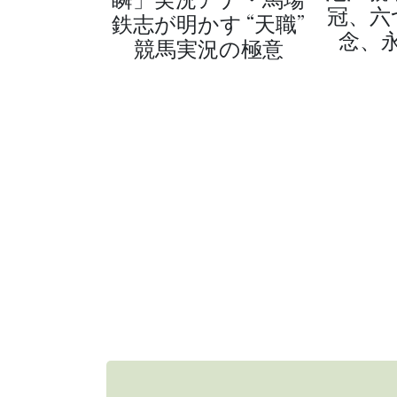
冠、六
鉄志が明かす “天職”
念、
競馬実況の極意