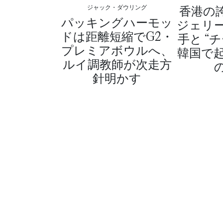
香港の
ジャック・ダウリング
パッキングハーモッ
ジェリ
ドは距離短縮でG2・
手と “
プレミアボウルへ、
韓国で
ルイ調教師が次走方
針明かす