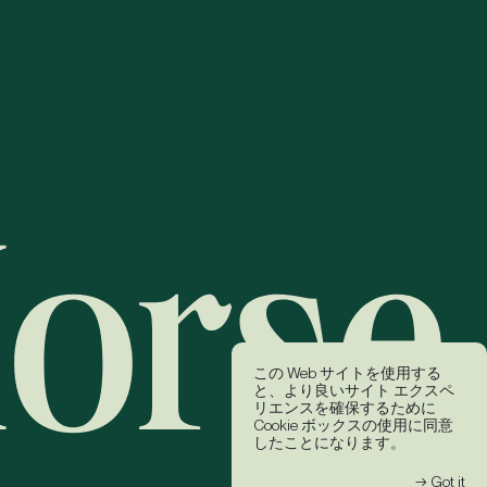
この Web サイトを使用する
と、より良いサイト エクスペ
リエンスを確保するために
Cookie ボックスの使用に同意
したことになります。
→ Got it