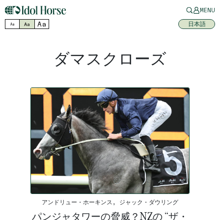
MENU
Aa
日本語
Aa
Aa
ダマスクローズ
アンドリュー・ホーキンス, ジャック・ダウリング
パンジャタワーの脅威？NZの “ザ・