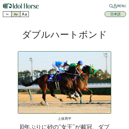
MENU
Aa
日本語
Aa
Aa
ダブルハートボンド
上保周平
10年ぶりに砂の“女王”が戴冠、ダブ