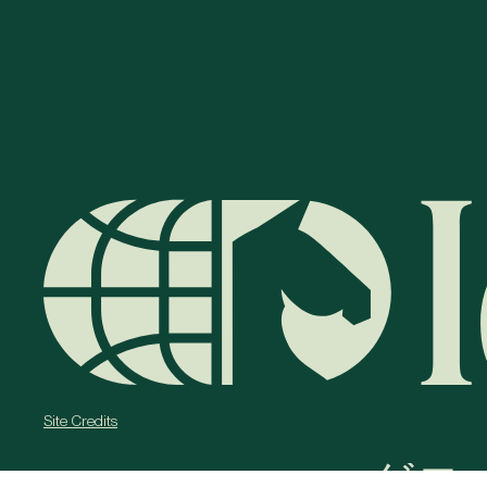
Site Credits
グロ