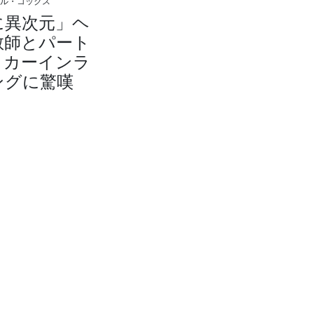
ケル・コックス
に異次元」ヘ
教師とパート
、カーインラ
ングに驚嘆