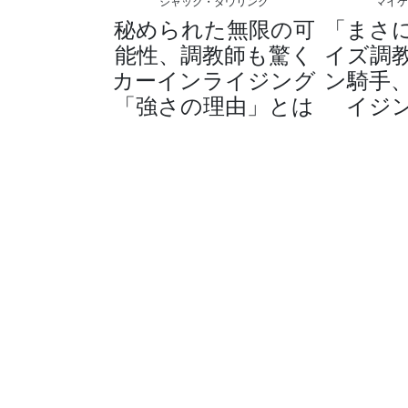
ジャック・ダウリング
マイ
秘められた無限の可
「まさ
能性、調教師も驚く
イズ調
カーインライジング
ン騎手
「強さの理由」とは
イジ