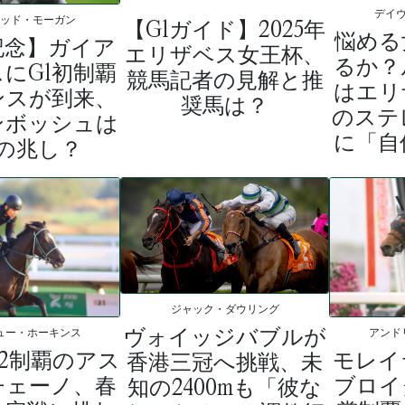
デイ
ィッド・モーガン
【G1ガイド】2025年
悩める
記念】ガイア
エリザベス女王杯、
るか？
にG1初制覇
競馬記者の見解と推
はエリ
ンスが到来、
奨馬は？
のステ
ンボッシュは
に「自
の兆し？
ジャック・ダウリング
ヴォイッジバブルが
ュー・ホーキンス
アンド
2制覇のアス
モレイ
香港三冠へ挑戦、未
チェーノ、春
ブロイ
知の2400mも「彼な