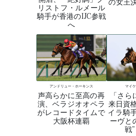
の女王
リストフ・ルメール
騎手が香港のIJC参戦
へ
マイ
アンドリュー・ホーキンス
「さら
声高らかに至高の再
来日資
演、ベラジオオペラ
イラ騎
がレコードタイムで
ーヴとの
大阪杯連覇
戦”