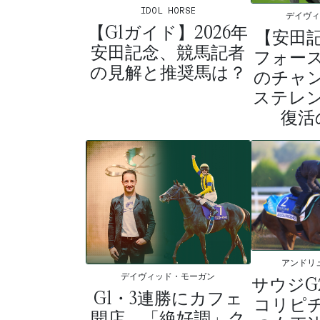
IDOL HORSE
デイヴ
【G1ガイド】2026年
【安田
安田記念、競馬記者
フォース
の見解と推奨馬は？
のチャ
ステレ
復活
アンドリ
デイヴィッド・モーガン
サウジG
G1・3連勝にカフェ
コリピ
開店、「絶好調」ク