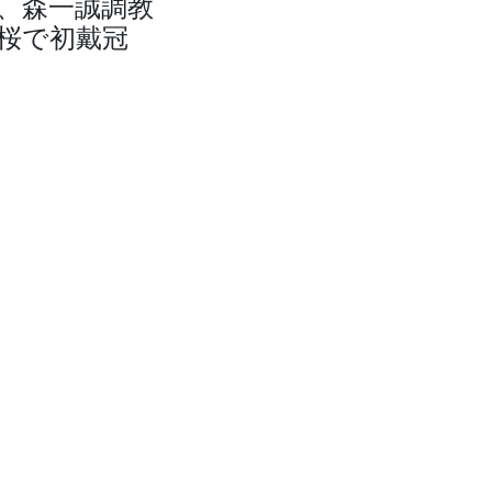
、森一誠調教
桜で初戴冠