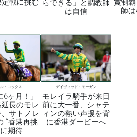
決定戦に挑む
賞制覇
らできる」と調教師
師は
は自信
ケル・コックス
デイヴィッド・モーガン
に6ヶ月！」
モレイラ騎手が来日
格延長のモレ
前に大一番、シャテ
手、サトノレ
ィンの熱い声援を背
 “香港再挑
に香港ダービーへ
 に期待