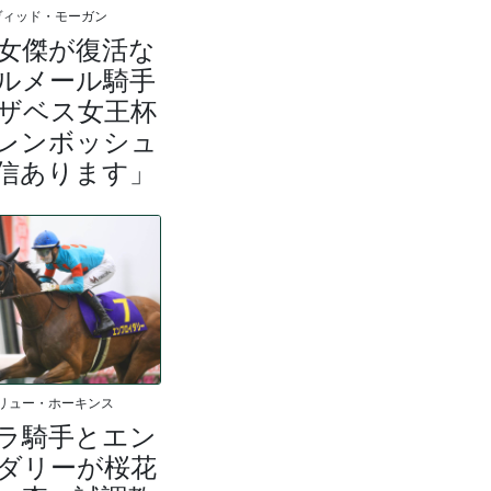
ヴィッド・モーガン
女傑が復活な
ルメール騎手
ザベス女王杯
レンボッシュ
信あります」
リュー・ホーキンス
ラ騎手とエン
ダリーが桜花