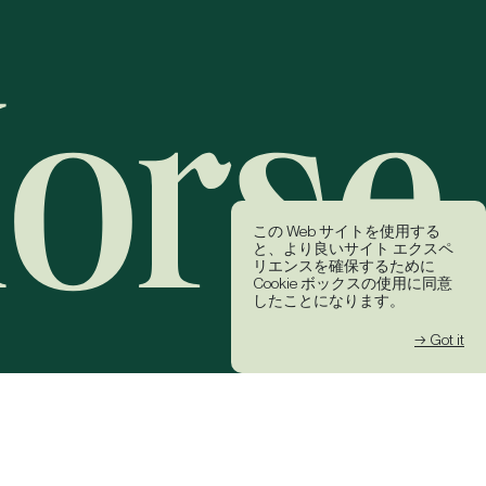
この Web サイトを使用する
と、より良いサイト エクスペ
リエンスを確保するために
Cookie ボックスの使用に同意
したことになります。
→ Got it