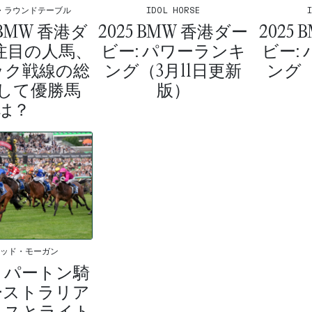
・ラウンドテーブル
IDOL HORSE
2025
 BMW 香港ダ
2025 BMW 香港ダー
ビー:
 注目の人馬、
ビー: パワーランキ
ング（
ック戦線の総
ング（3月11日更新
して優勝馬
版）
は？
ィッド・モーガン
・パートン騎
ーストラリア
ムスとライト