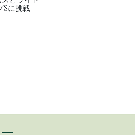
グSに挑戦
ュー