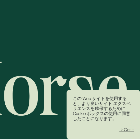
この Web サイトを使用する
と、より良いサイト エクスペ
リエンスを確保するために
Cookie ボックスの使用に同意
したことになります。
→ Got it