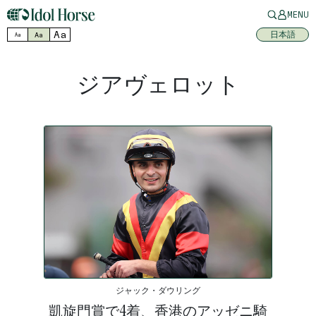
MENU
Aa
日本語
Aa
Aa
ジアヴェロット
ジャック・ダウリング
凱旋門賞で4着、香港のアッゼニ騎