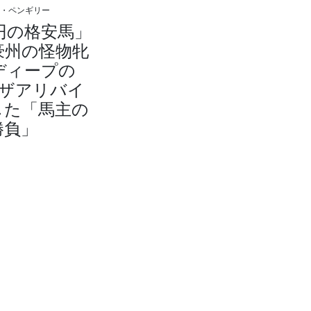
ム・ペンギリー
万円の格安馬」
豪州の怪物牝
ディープの
ーザアリバイ
した「馬主の
勝負」