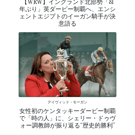
【WRW】イングランド北部勢「81
年ぶり」英ダービー制覇へ、エンシ
ェントエジプトのイーガン騎手が決
意語る
デイヴィッド・モーガン
女性初のケンタッキーダービー制覇
で「時の人」に、シェリー・ドゥヴ
ォー調教師が振り返る“歴史的勝利”