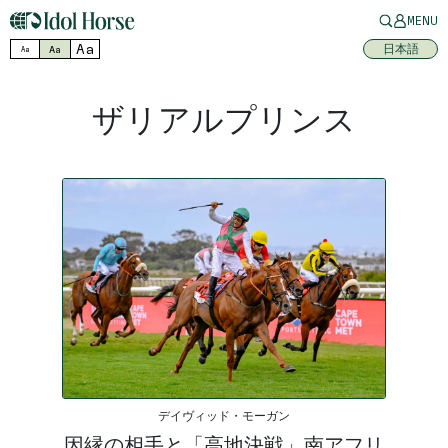
MENU
Aa
日本語
Aa
Aa
ザリアルプリンス
デイヴィッド・モーガン
因縁の相手と「高地決戦」南アフリ