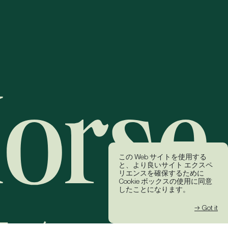
この Web サイトを使用する
と、より良いサイト エクスペ
リエンスを確保するために
Cookie ボックスの使用に同意
したことになります。
→ Got it