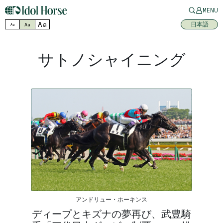
MENU
Aa
日本語
Aa
Aa
サトノシャイニング
アンドリュー・ホーキンス
ディープとキズナの夢再び、武豊騎