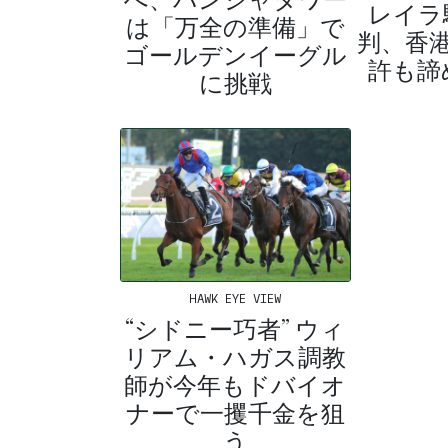
レイラ
は「万全の準備」で
判、香
ゴールデンイーグル
許も諦
に挑戦
HAWK EYE VIEW
“シドニー巧者” ウィ
リアム・ハガス調教
師が今年もドバイオ
ナーで一攫千金を狙
う