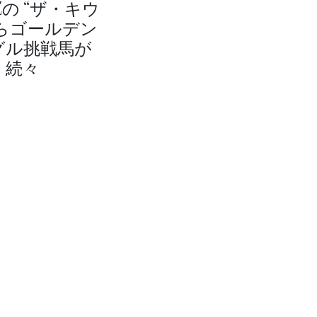
Zの “ザ・キウ
からゴールデン
グル挑戦馬が
続々