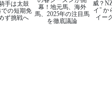
威？N
騎手は太鼓
幕！地元馬、海外
イ” 
港での短期免
馬、2025年の注目馬
イー
めず挑戦へ
を徹底議論