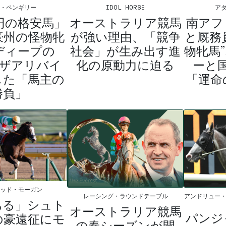
ム・ペンギリー
IDOL HORSE
ア
万円の格安馬」
オーストラリア競馬
南アフ
豪州の怪物牝
が強い理由、「競争
と厩務
ディープの
社会」が生み出す進
物牝馬
ーザアリバイ
化の原動力に迫る
ーと
した「馬主の
「運命
勝負」
ィッド・モーガン
アンドリュー・
レーシング・ラウンドテーブル
ある」シュト
オーストラリア競馬
パンジ
の豪遠征にモ
の春シーズンが開