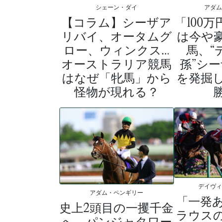
シェーン・ダイ
アダ
【コラム】シーザア
「100
リバイ、オータムグ
は今や
ロー、ウィンクス…
馬、“
オーストラリア競馬
孫”シ
はなぜ「牝馬」から
を発掘
怪物が現れる？
デイヴ
アダム・ペンギリー
「一発
史上2頭目の一攫千金
ラウス
へ、パンジャタワー